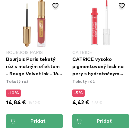
BOURJOIS PARIS
CATRICE
Bourjois Paris tekutý
CATRICE vysoko
rúž s matným efektom
pigmentovaný lesk na
- Rouge Velvet Ink - 16
pery s hydratačným
Tekutý rúž
Tekutý rúž
Wine More Time
účinkom - Glass Like
Dewy Lip Tint - 020
-10%
-5%
Look At Me!
14,84 €
16,49 €
4,42 €
4,65 €
Pridať
Pridať