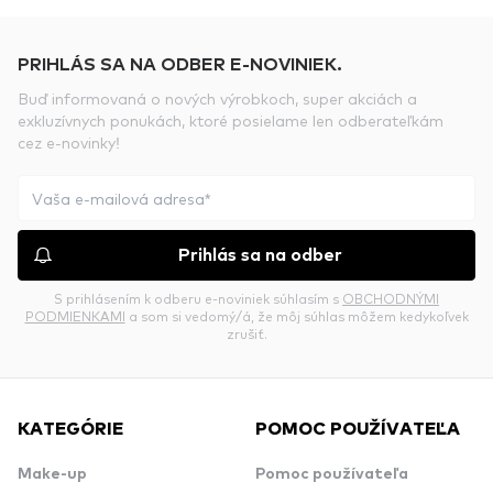
PRIHLÁS SA NA ODBER E-NOVINIEK.
Buď informovaná o nových výrobkoch, super akciách a
exkluzívnych ponukách, ktoré posielame len odberateľkám
cez e-novinky!
Prihlás sa na odber
S prihlásením k odberu e-noviniek súhlasím s
OBCHODNÝMI
PODMIENKAMI
a som si vedomý/á, že môj súhlas môžem kedykoľvek
zrušiť.
KATEGÓRIE
POMOC POUŽÍVATEĽA
Make-up
Pomoc používateľa