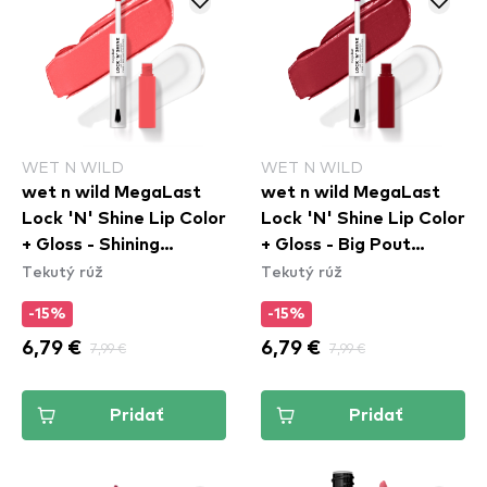
WET N WILD
WET N WILD
wet n wild MegaLast
wet n wild MegaLast
Lock 'N' Shine Lip Color
Lock 'N' Shine Lip Color
+ Gloss - Shining
+ Gloss - Big Pout
Tekutý rúž
Tekutý rúž
Hibiscus
Energy
-15%
-15%
6,79 €
7,99 €
6,79 €
7,99 €
Pridať
Pridať