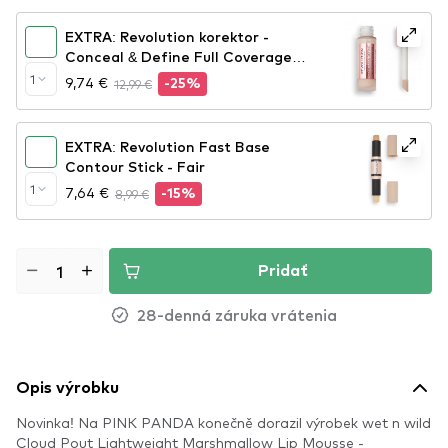
EXTRA: Revolution korektor -
Conceal & Define Full Coverage
Foundation - F1
1
9,74 €
12,99 €
-25%
EXTRA: Revolution Fast Base
Contour Stick - Fair
1
7,64 €
8,99 €
-15%
Pridať
28-denná záruka vrátenia
Opis výrobku
Novinka! Na PINK PANDA konečně dorazil výrobek wet n wild
Cloud Pout Lightweight Marshmallow Lip Mousse -