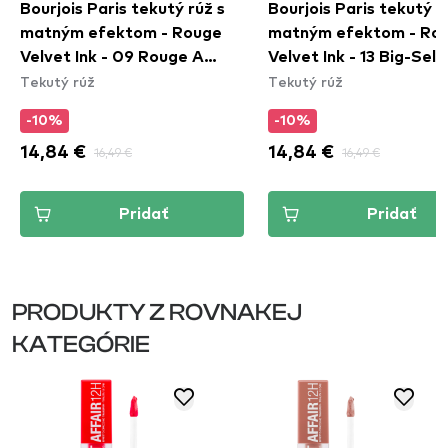
Bourjois Paris tekutý rúž s
Bourjois Paris tekutý r
matným efektom - Rouge
matným efektom - Ro
Velvet Ink - 09 Rouge A
Velvet Ink - 13 Big-Sell
Tekutý rúž
Tekutý rúž
Reves
-10%
-10%
14,84 €
16,49 €
14,84 €
16,49 €
Pridať
Pridať
PRODUKTY Z ROVNAKEJ
KATEGÓRIE