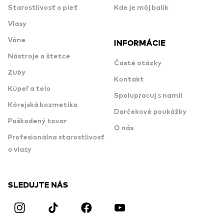
Starostlivosť o pleť
Kde je môj balík
Vlasy
Vône
INFORMÁCIE
Nástroje a štetce
Časté otázky
Zuby
Kontakt
Kúpeľ a telo
Spolupracuj s nami!
Kórejská kozmetika
Darčekové poukážky
Poškodený tovar
O nás
Profesionálna starostlivosť
o vlasy
SLEDUJTE NÁS