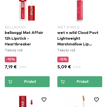
BELLAOGGI
WET N WILD
bellaoggi Mat Affair
wet n wild Cloud Pout
12h Lipstick -
Lightweight
Heartbreaker
Marshmallow Lip
Tekutý rúž
Tekutý rúž
Mousse - Fluff You
(1111920E)
-10%
-15%
7,19 €
7,99 €
5,09 €
5,99 €
Pridať
Pridať