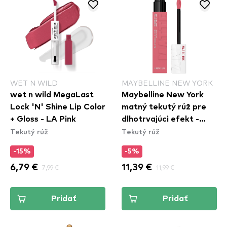
WET N WILD
MAYBELLINE NEW YORK
wet n wild MegaLast
Maybelline New York
Lock 'N' Shine Lip Color
matný tekutý rúž pre
+ Gloss - LA Pink
dlhotrvajúci efekt -
Tekutý rúž
Tekutý rúž
Superstay Matte Ink
Liquid Lipstick - 180
-15%
-5%
Revolutionary
6,79 €
7,99 €
11,39 €
11,99 €
Pridať
Pridať