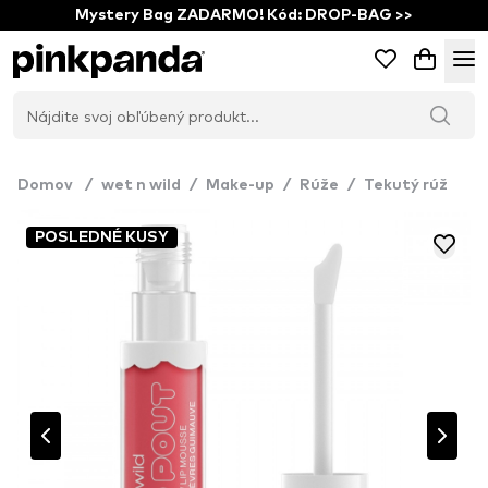
Mystery Bag ZADARMO! Kód: DROP-BAG >>
Domov
/
wet n wild
/
Make-up
/
Rúže
/
Tekutý rúž
POSLEDNÉ KUSY