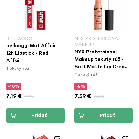
BELLAOGGI
NYX PROFESSIONAL
MAKEUP
bellaoggi Mat Affair
NYX Professional
12h Lipstick - Red
Makeup tekutý rúž -
Affair
Soft Matte Lip Cream
Tekutý rúž
Tekutý rúž
– Athens (SMLC15)
-10%
-5%
7,19 €
7,99 €
7,59 €
7,99 €
Pridať
Pridať