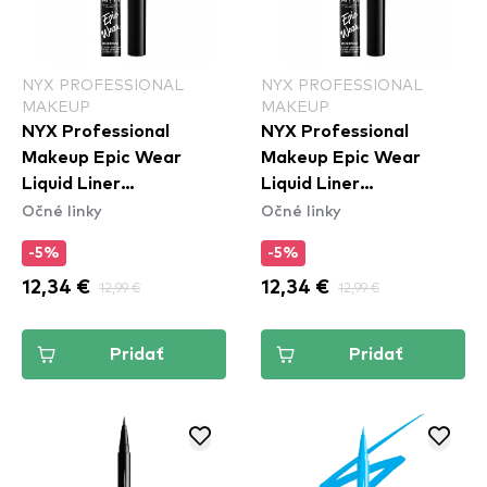
NYX PROFESSIONAL
NYX PROFESSIONAL
MAKEUP
MAKEUP
NYX Professional
NYX Professional
Makeup Epic Wear
Makeup Epic Wear
Liquid Liner
Liquid Liner
Očné linky
Očné linky
Waterproof - Yellow
Waterproof - White
-5%
-5%
12,34 €
12,99 €
12,34 €
12,99 €
Pridať
Pridať