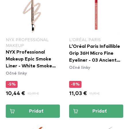
NYX PROFESSIONAL
L’ORÉAL PARIS
MAKEUP
L’Oréal Paris Infaillible
NYX Professional
Grip 36H Micro Fine
Makeup Epic Smoke
Eyeliner​ - 03 Ancient
Liner - White Smoke
Očné linky
Rose
Očné linky
(ESL01)
-5%
-8%
10,44 €
10,99 €
11,03 €
11,99 €
Pridať
Pridať