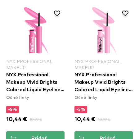
NYX PROFESSIONAL
NYX PROFESSIONAL
MAKEUP
MAKEUP
NYX Professional
NYX Professional
Makeup Vivid Brights
Makeup Vivid Brights
Colored Liquid Eyeliner
Colored Liquid Eyeliner
Očné linky
Očné linky
- Don't Pink Twice
- Sneaky Pink (VBLL09)
(VBLL08)
-5%
-5%
10,44 €
10,99 €
10,44 €
10,99 €
Pridať
Pridať