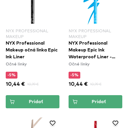
NYX PROFESSIONAL
NYX PROFESSIONAL
MAKEUP
MAKEUP
NYX Professional
NYX Professional
Makeup očná linka Epic
Makeup Epic Ink
Ink Liner
Waterproof Liner -
Očné linky
Očné linky
Vintage Baby
-5%
-5%
10,44 €
10,99 €
10,44 €
10,99 €
Pridať
Pridať