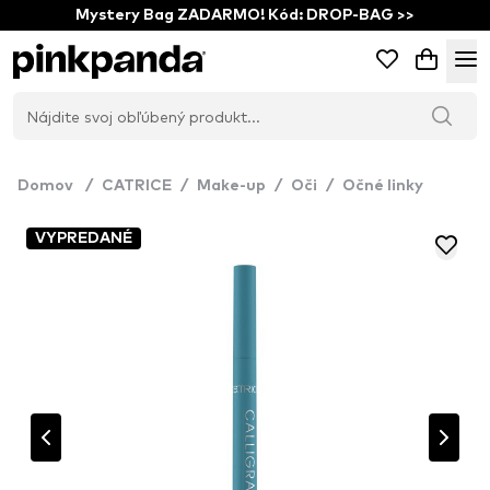
Mystery Bag ZADARMO! Kód: DROP-BAG >>
Domov
/
CATRICE
/
Make-up
/
Oči
/
Očné linky
VYPREDANÉ