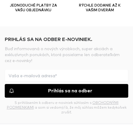
JEDNODUCHÉ PLATBY ZA
RÝCHLE DODANIE AŽ K
VAŠU OBJEDNÁVKU
VAŠIM DVERÁM
PRIHLÁS SA NA ODBER E-NOVINIEK.
Buď informovaná o nových výrobkoch, super akciách a
exkluzívnych ponukách, ktoré posielame len odberateľkám
cez e-novinky!
Prihlás sa na odber
S prihlásením k odberu e-noviniek súhlasím s
OBCHODNÝMI
PODMIENKAMI
a som si vedomý/á, že môj súhlas môžem kedykoľvek
zrušiť.