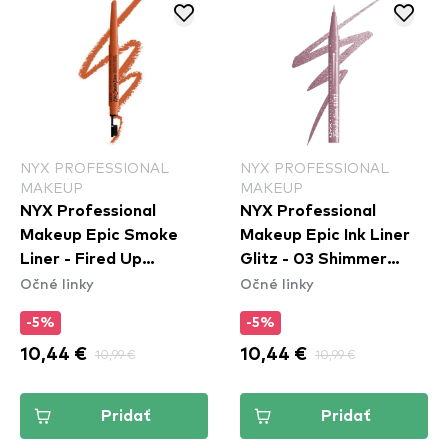
NYX PROFESSIONAL
NYX PROFESSIONAL
MAKEUP
MAKEUP
NYX Professional
NYX Professional
Makeup Epic Smoke
Makeup Epic Ink Liner
Liner - Fired Up
Glitz - 03 Shimmer
Očné linky
Očné linky
(ESL05)
Stitch
-5%
-5%
10,44 €
10,99 €
10,44 €
10,99 €
Pridať
Pridať