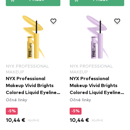
NYX PROFESSIONAL
NYX PROFESSIONAL
MAKEUP
MAKEUP
NYX Professional
NYX Professional
Makeup Vivid Brights
Makeup Vivid Brights
Colored Liquid Eyeliner
Colored Liquid Eyeliner
Očné linky
Očné linky
- Had Me At Yellow
- Lilac Link (VBLL07)
(VBLL03)
-5%
-5%
10,44 €
10,99 €
10,44 €
10,99 €