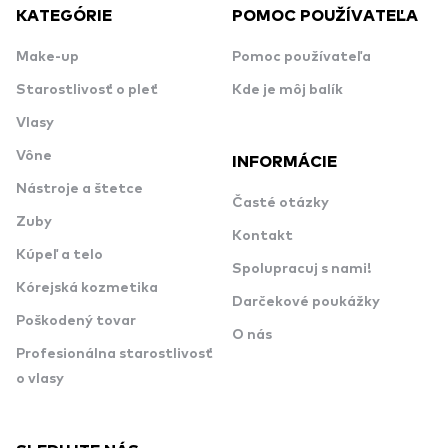
KATEGÓRIE
POMOC POUŽÍVATEĽA
Make-up
Pomoc používateľa
Starostlivosť o pleť
Kde je môj balík
Vlasy
Vône
INFORMÁCIE
Nástroje a štetce
Časté otázky
Zuby
Kontakt
Kúpeľ a telo
Spolupracuj s nami!
Kórejská kozmetika
Darčekové poukážky
Poškodený tovar
O nás
Profesionálna starostlivosť
o vlasy