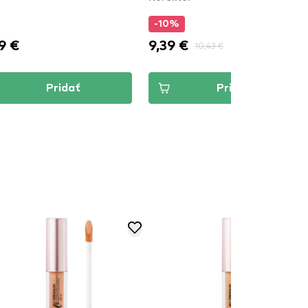
-10%
9 €
9,39 €
10,43 €
Pridať
Pridať