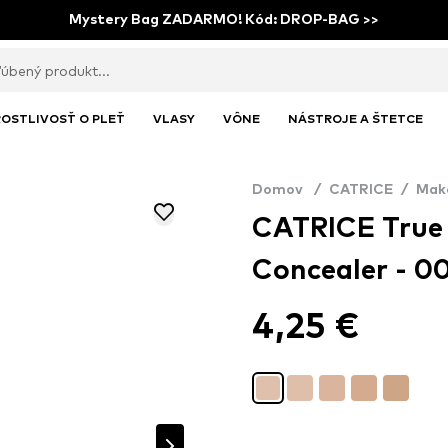
Mystery Bag ZADARMO! Kód: DROP-BAG >>
OSTLIVOSŤ O PLEŤ
VLASY
VÔNE
NÁSTROJE A ŠTETCE
Domov
/
CATRICE
/
Mak
CATRICE True 
Concealer - 00
4,25 €