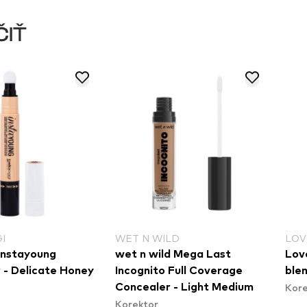
ČIŤ
I
WET N WILD
LOV
 Instayoung
wet n wild Mega Last
Lov
 - Delicate Honey
Incognito Full Coverage
ble
Kore
Concealer - Light Medium
Korektor