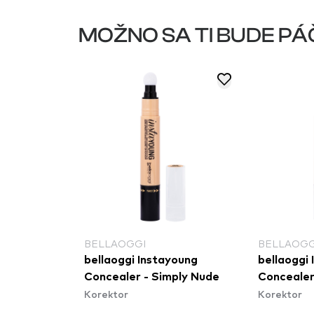
MOŽNO SA TI BUDE PÁ
BELLAOGGI
BELLAOGG
young
bellaoggi Instayoung
bellaoggi
den Sand
Concealer - Simply Nude
Concealer
Korektor
Korektor