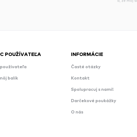
á, že môj 
C POUŽÍVATEĽA
INFORMÁCIE
používateľa
Časté otázky
môj balík
Kontakt
Spolupracuj s nami!
Darčekové poukážky
O nás