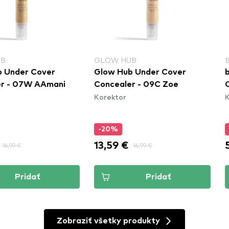
UB
GLOW HUB
 Under Cover
Glow Hub Under Cover
er - 07W AAmani
Concealer - 09C Zoe
Korektor
K
-20%
13,59 €
16,99 €
16,99 €
Pridať
Pridať
Zobraziť všetky produkty