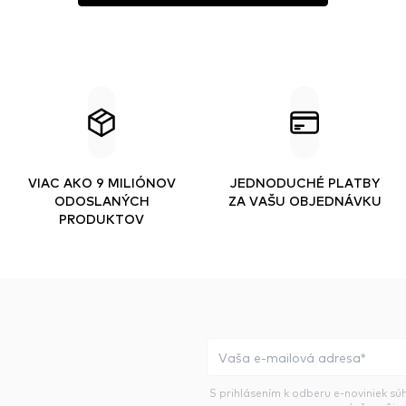
VIAC AKO 9 MILIÓNOV
JEDNODUCHÉ PLATBY
ODOSLANÝCH
ZA VAŠU OBJEDNÁVKU
PRODUKTOV
S prihlásením k odberu e-noviniek sú