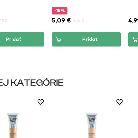
-15%
5,09 €
4,9
,49 €
5,99 €
Pridať
Pridať
EJ KATEGÓRIE