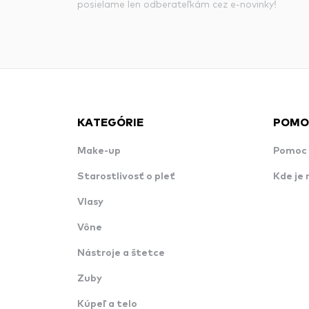
posielame len odberateľkám cez e-novinky!
KATEGÓRIE
POMO
Make-up
Pomoc 
Starostlivosť o pleť
Kde je 
Vlasy
Vône
Nástroje a štetce
Zuby
Kúpeľ a telo