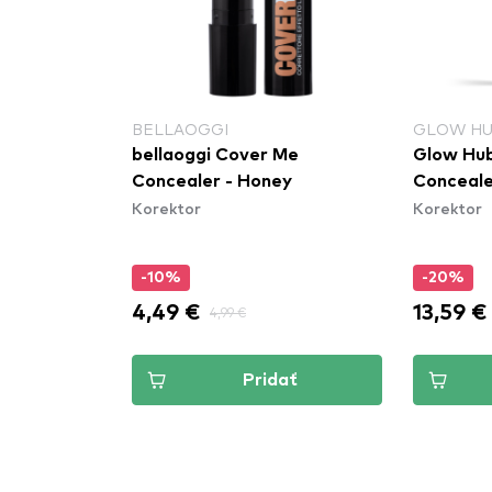
BELLAOGGI
GLOW H
bellaoggi Cover Me
Glow Hub
Concealer - Honey
Conceal
Korektor
Korektor
-10%
-20%
4,49 €
13,59 €
4,99 €
Pridať