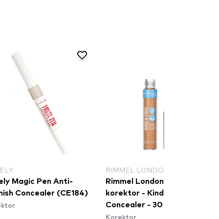
ELY
RIMMEL LONDON
ely Magic Pen Anti-
Rimmel London hydratačný
mish Concealer (CE184)
korektor - Kind & Free
ktor
Concealer - 30 Medium
Korektor