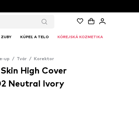
ZUBY
KÚPEĽ A TELO
KÓREJSKÁ KOZMETIKA
e-up
/
Tvár
/
Korektor
Skin High Cover
2 Neutral Ivory