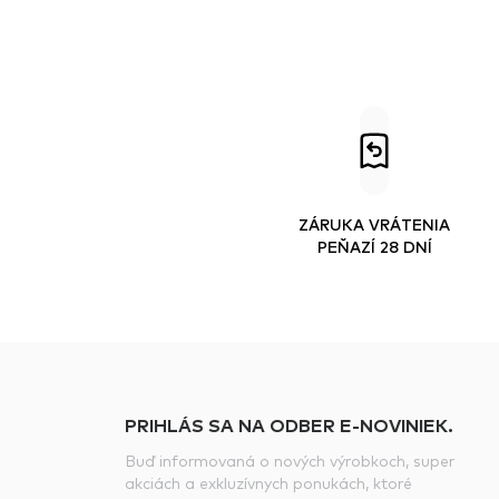
ZÁRUKA VRÁTENIA
PEŇAZÍ 28 DNÍ
PRIHLÁS SA NA ODBER E-NOVINIEK.
Buď informovaná o nových výrobkoch, super
akciách a exkluzívnych ponukách, ktoré