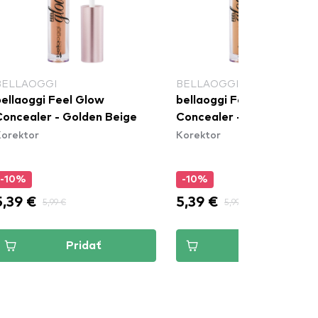
BELLAOGGI
BELLAOGGI
bellaoggi Feel Glow
bellaoggi Feel Glow
Concealer - Golden Beige
Concealer - Glowing San
orektor
Korektor
-10%
-10%
5,39 €
5,39 €
5,99 €
5,99 €
Pridať
Pridať