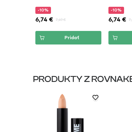
-10%
-10%
6,74 €
6,74 €
7,49 €
7
dať
Pridať
PRODUKTY Z ROVNAK