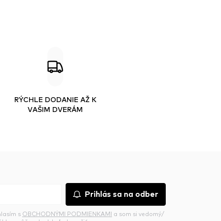
RÝCHLE DODANIE AŽ K
VAŠIM DVERÁM
Prihlás sa na odber
hlasím s
OBCHODNÝMI PODMIENKAMI
a som si vedomý/