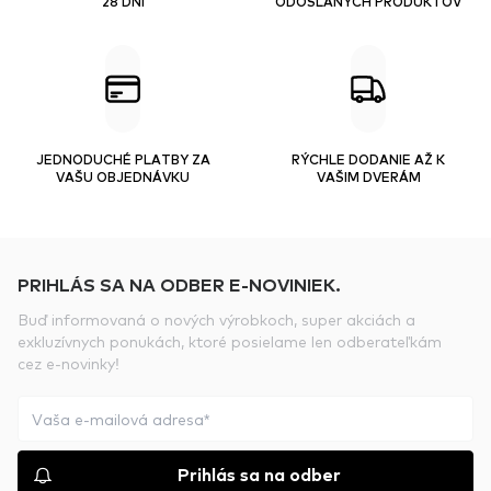
28 DNÍ
ODOSLANÝCH PRODUKTOV
JEDNODUCHÉ PLATBY ZA
RÝCHLE DODANIE AŽ K
VAŠU OBJEDNÁVKU
VAŠIM DVERÁM
PRIHLÁS SA NA ODBER E-NOVINIEK.
Buď informovaná o nových výrobkoch, super akciách a
exkluzívnych ponukách, ktoré posielame len odberateľkám
cez e-novinky!
Prihlás sa na odber