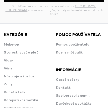
S prihlásením k odberu e-noviniek súhlasím s
OBCHODNÝMI
PODMIENKAMI
a som si vedomý/á, že môj súhlas môžem kedykoľvek
zrušiť.
KATEGÓRIE
POMOC POUŽÍVATEĽA
Make-up
Pomoc používateľa
Starostlivosť o pleť
Kde je môj balík
Vlasy
Vône
INFORMÁCIE
Nástroje a štetce
Časté otázky
Zuby
Kontakt
Kúpeľ a telo
Spolupracuj s nami!
Kórejská kozmetika
Darčekové poukážky