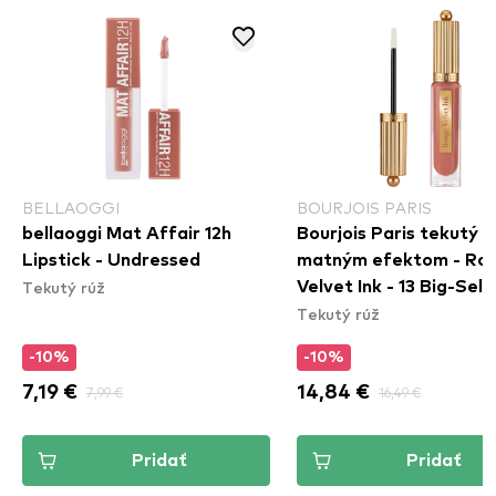
BELLAOGGI
BOURJOIS PARIS
bellaoggi Mat Affair 12h
Bourjois Paris tekutý r
Lipstick - Undressed
matným efektom - Ro
Tekutý rúž
Velvet Ink - 13 Big-Sell
Tekutý rúž
-10%
-10%
7,19 €
7,99 €
14,84 €
16,49 €
Pridať
Pridať