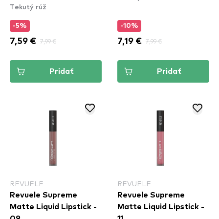
Tekutý rúž
– Athens (SMLC15)
-5%
-10%
7,59 €
7,99 €
7,19 €
7,99 €
Pridať
Pridať
REVUELE
REVUELE
Revuele Supreme
Revuele Supreme
Matte Liquid Lipstick -
Matte Liquid Lipstick -
09
11