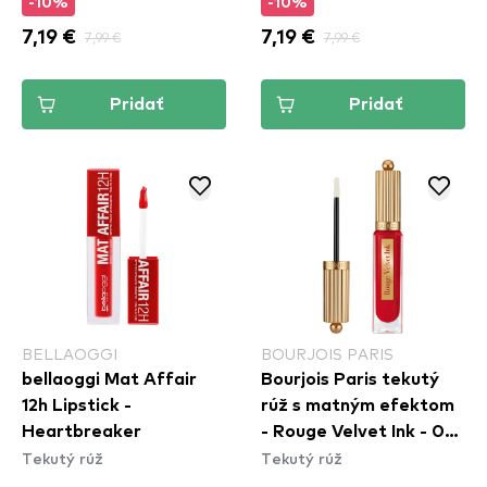
-10%
-10%
7,19 €
7,99 €
7,19 €
7,99 €
Pridať
Pridať
BELLAOGGI
BOURJOIS PARIS
bellaoggi Mat Affair
Bourjois Paris tekutý
12h Lipstick -
rúž s matným efektom
Heartbreaker
- Rouge Velvet Ink - 09
Tekutý rúž
Tekutý rúž
Rouge A Reves