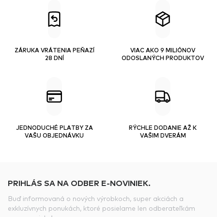
ZÁRUKA VRÁTENIA PEŇAZÍ
VIAC AKO 9 MILIÓNOV
28 DNÍ
ODOSLANÝCH PRODUKTOV
JEDNODUCHÉ PLATBY ZA
RÝCHLE DODANIE AŽ K
VAŠU OBJEDNÁVKU
VAŠIM DVERÁM
PRIHLÁS SA NA ODBER E-NOVINIEK.
Buď informovaná o nových výrobkoch, super akciách a
exkluzívnych ponukách, ktoré posielame len odberateľkám