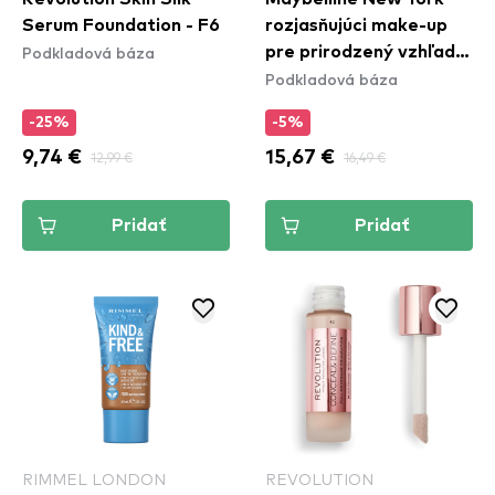
Serum Foundation - F6
rozjasňujúci make-up
Podkladová báza
pre prirodzený vzhľad -
Podkladová báza
Instant Perfector 4in1
Glow - 02 Medium
-25%
-5%
9,74 €
12,99 €
15,67 €
16,49 €
Pridať
Pridať
RIMMEL LONDON
REVOLUTION