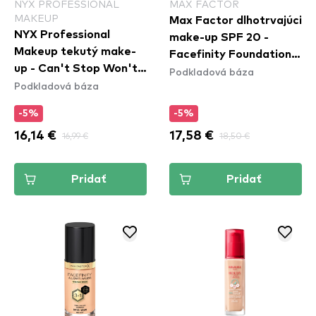
NYX PROFESSIONAL
MAX FACTOR
MAKEUP
Max Factor dlhotrvajúci
NYX Professional
make-up SPF 20 -
Makeup tekutý make-
Facefinity Foundation -
up - Can't Stop Won't
Podkladová báza
N75 Golden
Podkladová báza
Stop Full Coverage
Foundation - Light
-5%
-5%
Porcelain
16,14 €
16,99 €
17,58 €
18,50 €
Pridať
Pridať