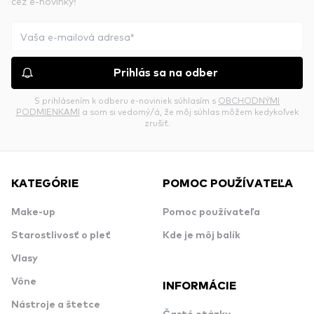
cez e-novinky!
Prihlás sa na odber
S prihlásením k odberu e-noviniek súhlasím s
OBCHODNÝMI
PODMIENKAMI
a som si vedomý/á, že môj súhlas môžem kedykoľvek
zrušiť.
KATEGÓRIE
POMOC POUŽÍVATEĽA
Make-up
Pomoc používateľa
Starostlivosť o pleť
Kde je môj balík
Vlasy
Vône
INFORMÁCIE
Nástroje a štetce