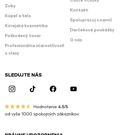
Časté otázky
Zuby
Kontakt
Kúpeľ a telo
Spolupracuj s nami!
Kórejská kozmetika
Darčekové poukážky
Poškodený tovar
O nás
Profesionálna starostlivosť
o vlasy
SLEDUJTE NÁS
Hodnotenie
4.5/5
od vyše 1000 spokojných zákazníkov
PRÁVNE UPOZORNENIA