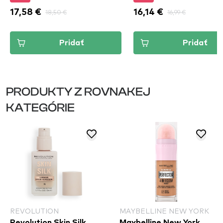
17,58 €
18,50 €
16,14 €
16,99 €
Pridať
Pridať
PRODUKTY Z ROVNAKEJ
KATEGÓRIE
REVOLUTION
MAYBELLINE NEW YORK
Revolution Skin Silk
Maybelline New York