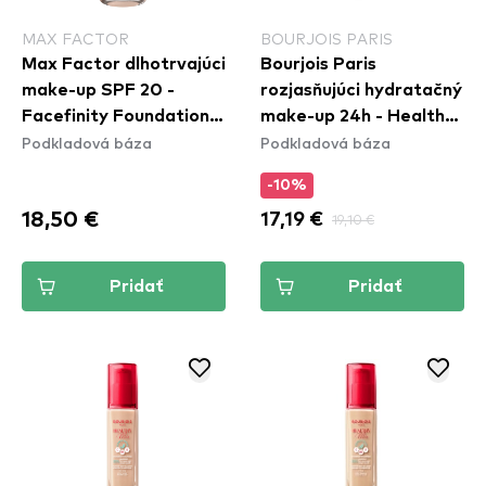
MAX FACTOR
BOURJOIS PARIS
Max Factor dlhotrvajúci
Bourjois Paris
make-up SPF 20 -
rozjasňujúci hydratačný
Facefinity Foundation -
make-up 24h - Healthy
Podkladová báza
Podkladová báza
N42 Ivory
Mix Clean Foundation -
50C Rose Ivory
-10%
18,50 €
17,19 €
19,10 €
Pridať
Pridať