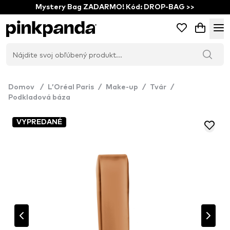
Mystery Bag ZADARMO! Kód: DROP-BAG >>
Domov
/
L’Oréal Paris
/
Make-up
/
Tvár
/
Podkladová báza
VYPREDANÉ