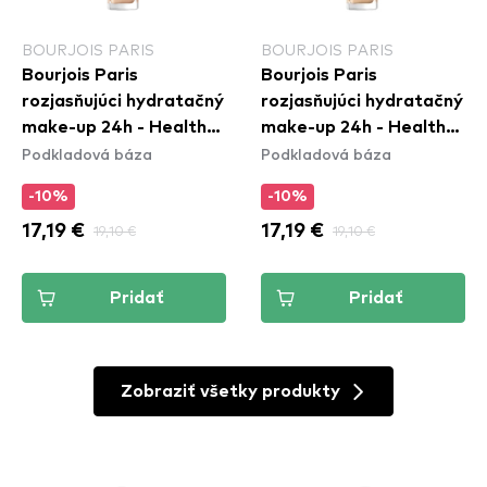
BOURJOIS PARIS
BOURJOIS PARIS
Bourjois Paris
Bourjois Paris
rozjasňujúci hydratačný
rozjasňujúci hydratačný
make-up 24h - Healthy
make-up 24h - Healthy
Podkladová báza
Podkladová báza
Mix Clean Foundation -
Mix Clean Foundation -
50.5N Light Ivory
51W Light Vanilla
-10%
-10%
17,19 €
19,10 €
17,19 €
19,10 €
Pridať
Pridať
Zobraziť všetky produkty