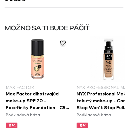
MOŽNO SA TI BUDE PÁČIŤ
MAX FACTOR
NYX PROFESSIONAL MA
Max Factor dlhotrvajúci
NYX Professional Mak
make-up SPF 20 -
tekutý make-up - Can'
Facefinity Foundation - C50
Stop Won't Stop Full
Podkladová báza
Podkladová báza
Natural Rose
Coverage Foundation -
Beige
-5%
-5%