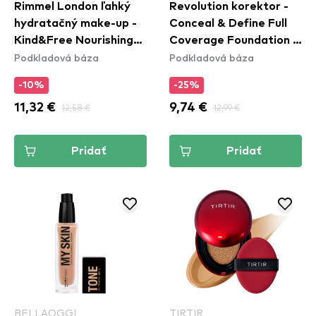
Rimmel London ľahký
Revolution korektor -
hydratačný make-up -
Conceal & Define Full
Kind&Free Nourishing
Coverage Foundation -
Podkladová báza
Podkladová báza
Skin Tint - 400 Natural
F3
Beige
-10%
-25%
11,32 €
12,58 €
9,74 €
12,99 €
Pridať
Pridať
BELLAOGGI
TIRTIR