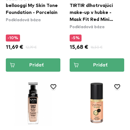
bellaoggi My Skin Tone
TIRTIR dlhotrvajúci
Foundation - Porcelain
make-up v hubke -
Podkladová báza
Mask Fit Red Mini
Podkladová báza
Cushion - 31N French
Beige
-10%
-5%
11,69 €
12,99 €
15,68 €
16,50 €
Pridať
Pridať