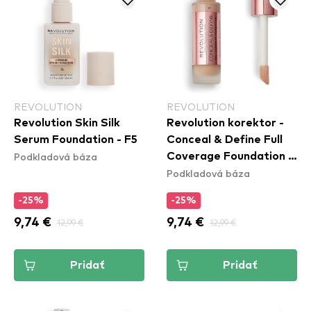
REVOLUTION
REVOLUTION
Revolution Skin Silk
Revolution korektor -
Serum Foundation - F5
Conceal & Define Full
Podkladová báza
Coverage Foundation -
Podkladová báza
F7
-25%
-25%
9,74 €
12,99 €
9,74 €
12,99 €
Pridať
Pridať