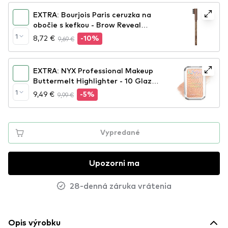
EXTRA: Bourjois Paris ceruzka na
obočie s kefkou - Brow Reveal
Precision - 003 Medium Brown
1
8,72 €
9,69 €
-10%
EXTRA: NYX Professional Makeup
Buttermelt Highlighter - 10 Glaze
It Butta
1
9,49 €
9,99 €
-5%
Vypredané
Upozorni ma
28-denná záruka vrátenia
Opis výrobku