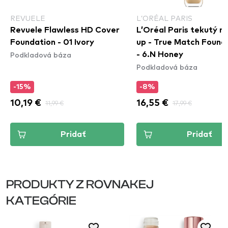
REVUELE
L’ORÉAL PARIS
Revuele Flawless HD Cover
L’Oréal Paris tekutý 
Foundation - 01 Ivory
up - True Match Found
Podkladová báza
- 6.N Honey
Podkladová báza
-15%
-8%
10,19 €
11,99 €
16,55 €
17,99 €
Pridať
Pridať
PRODUKTY Z ROVNAKEJ
KATEGÓRIE