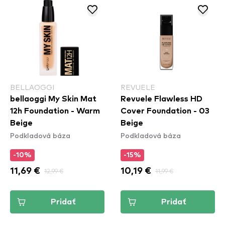
BELLAOGGI
REVUELE
bellaoggi My Skin Mat
Revuele Flawless HD
12h Foundation - Warm
Cover Foundation - 03
Beige
Beige
Podkladová báza
Podkladová báza
-10%
-15%
11,69 €
12,99 €
10,19 €
11,99 €
Pridať
Pridať