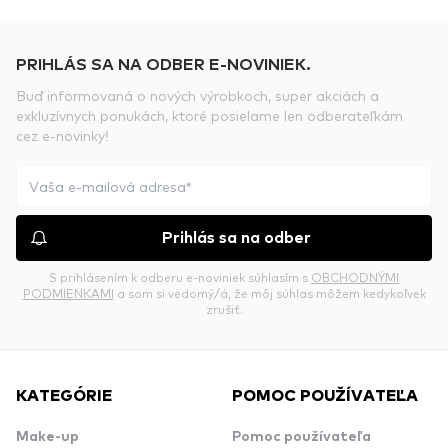
PRIHLÁS SA NA ODBER E-NOVINIEK.
Buď informovaná o nových výrobkoch, super akciách a
exkluzívnych ponukách, ktoré posielame len odberateľkám
cez e-novinky!
Prihlás sa na odber
S prihlásením k odberu e-noviniek súhlasím s
OBCHODNÝMI
PODMIENKAMI
a som si vedomý/á, že môj súhlas môžem kedykoľvek
zrušiť.
KATEGÓRIE
POMOC POUŽÍVATEĽA
Make-up
Pomoc používateľa