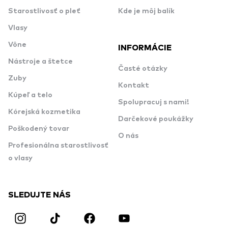
Starostlivosť o pleť
Kde je môj balík
Vlasy
Vône
INFORMÁCIE
Nástroje a štetce
Časté otázky
Zuby
Kontakt
Kúpeľ a telo
Spolupracuj s nami!
Kórejská kozmetika
Darčekové poukážky
Poškodený tovar
O nás
Profesionálna starostlivosť
o vlasy
SLEDUJTE NÁS