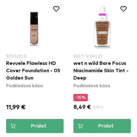
REVUELE
WET N WILD
Revuele Flawless HD
wet n wild Bare Focus
Cover Foundation - 05
Niacinamide Skin Tint -
Golden Sun
Deep
Podkladová báza
Podkladová báza
-15%
11,99 €
8,49 €
9,99 €
Pridať
Pridať