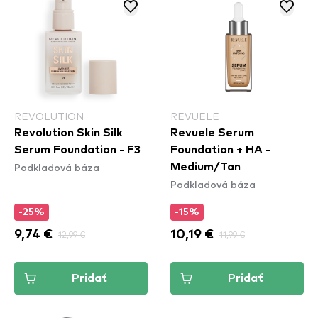
REVOLUTION
REVUELE
Revolution Skin Silk
Revuele Serum
Serum Foundation - F3
Foundation + HA -
Podkladová báza
Medium/Tan
Podkladová báza
-25%
-15%
9,74 €
12,99 €
10,19 €
11,99 €
Pridať
Pridať