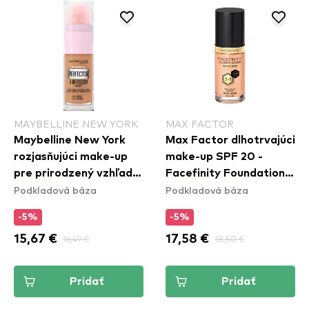
MAYBELLINE NEW YORK
MAX FACTOR
Maybelline New York
Max Factor dlhotrvajúci
rozjasňujúci make-up
make-up SPF 20 -
pre prirodzený vzhľad -
Facefinity Foundation -
Podkladová báza
Podkladová báza
Instant Perfector 4in1
N75 Golden
Glow - 02 Medium
-5%
-5%
15,67 €
16,49 €
17,58 €
18,50 €
Pridať
Pridať