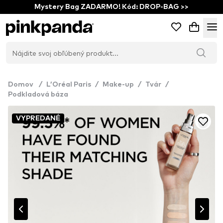
Mystery Bag ZADARMO! Kód: DROP-BAG >>
Domov
/
L’Oréal Paris
/
Make-up
/
Tvár
/
Podkladová báza
VYPREDANÉ