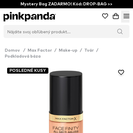
Mystery Bag ZADARMO! Kód: DROP-BAG >>
Domov
/
Max Factor
/
Make-up
/
Tvár
/
Podkladová báza
POSLEDNÉ KUSY