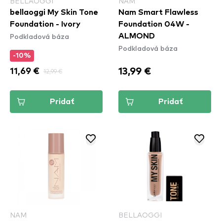
BELLAOGGI
NAM
bellaoggi My Skin Tone
Nam Smart Flawless
Foundation - Ivory
Foundation 04W -
Podkladová báza
ALMOND
Podkladová báza
-10%
13,99 €
11,69 €
12,99 €
Pridať
Pridať
NAM
BELLAOGGI