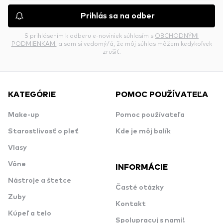
Prihlás sa na odber
S prihlásením k odberu e-noviniek súhlasím s
OBCHODNÝMI
PODMIENKAMI
a som si vedomý/á, že môj súhlas môžem kedykoľvek
zrušiť.
KATEGÓRIE
POMOC POUŽÍVATEĽA
Make-up
Pomoc používateľa
Starostlivosť o pleť
Kde je môj balík
Vlasy
Vône
INFORMÁCIE
Nástroje a štetce
Časté otázky
Zuby
Kontakt
Kúpeľ a telo
Spolupracuj s nami!