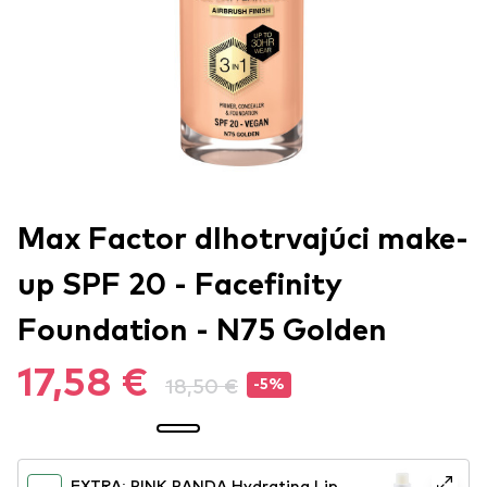
Max Factor dlhotrvajúci make-
up SPF 20 - Facefinity
Foundation - N75 Golden
17,58 €
18,50 €
-5%
EXTRA: PINK PANDA Hydrating Lip