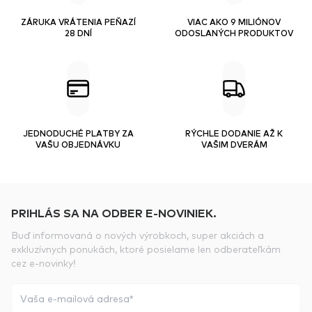
ZÁRUKA VRÁTENIA PEŇAZÍ
VIAC AKO 9 MILIÓNOV
28 DNÍ
ODOSLANÝCH PRODUKTOV
JEDNODUCHÉ PLATBY ZA
RÝCHLE DODANIE AŽ K
VAŠU OBJEDNÁVKU
VAŠIM DVERÁM
PRIHLÁS SA NA ODBER E-NOVINIEK.
Buď informovaná o nových výrobkoch, super akciách a
exkluzívnych ponukách, ktoré posielame len odberateľkám
cez e-novinky!