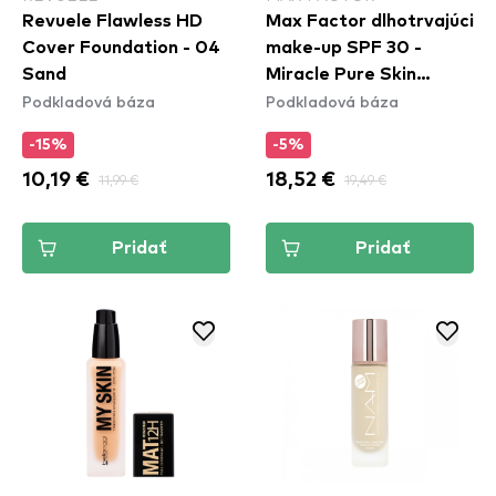
Revuele Flawless HD
Max Factor dlhotrvajúci
Cover Foundation - 04
make-up SPF 30 -
Sand
Miracle Pure Skin
Podkladová báza
Podkladová báza
Improving Foundation -
55 Beige
-15%
-5%
10,19 €
11,99 €
18,52 €
19,49 €
Pridať
Pridať