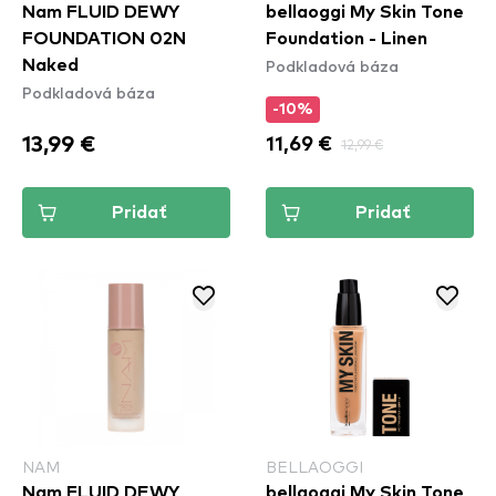
Nam FLUID DEWY
bellaoggi My Skin Tone
FOUNDATION 02N
Foundation - Linen
Podkladová báza
Naked
Podkladová báza
-10%
13,99 €
11,69 €
12,99 €
Pridať
Pridať
NAM
BELLAOGGI
Nam FLUID DEWY
bellaoggi My Skin Tone