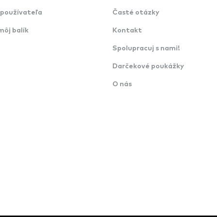
používateľa
Časté otázky
môj balík
Kontakt
Spolupracuj s nami!
Darčekové poukážky
O nás