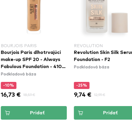
PARIS
REVOLUTION
BEL
aris dlhotrvajúci
Revolution Skin Silk Serum
bel
PF 20 - Always
Foundation - F2
Foun
Podkladová báza
Podk
Foundation - 410
 báza
ige
-25%
-1
9,74 €
11,
18,59 €
12,99 €
Pridať
Pridať