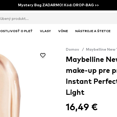
Mystery Bag ZADARMO! Kód: DROP-BAG >>
OSTLIVOSŤ O PLEŤ
VLASY
VÔNE
NÁSTROJE A ŠTETCE
Domov
/
Maybelline New 
Maybelline New
make-up pre pr
Instant Perfec
Light
16,49 €