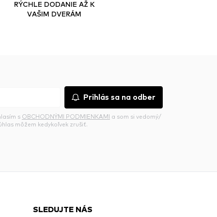
RÝCHLE DODANIE AŽ K
VAŠIM DVERÁM
Prihlás sa na odber
hlasím s
OBCHODNÝMI PODMIENKAMI
a som si vedomý/
súhlas môžem kedykoľvek zrušiť.
SLEDUJTE NÁS