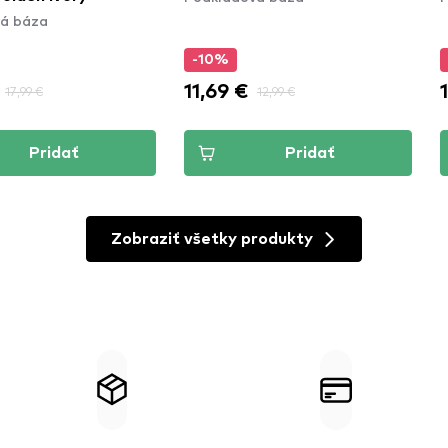
á báza
-10%
11,69 €
17,99 €
12,99 €
Pridať
Pridať
Zobraziť všetky produkty