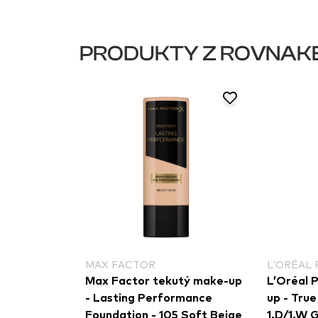
PRODUKTY Z ROVNAK
MAX FACTOR
L’ORÉAL 
Max Factor tekutý make-up
L’Oréal 
- Lasting Performance
up - Tru
Foundation - 105 Soft Beige
1.D/1.W G