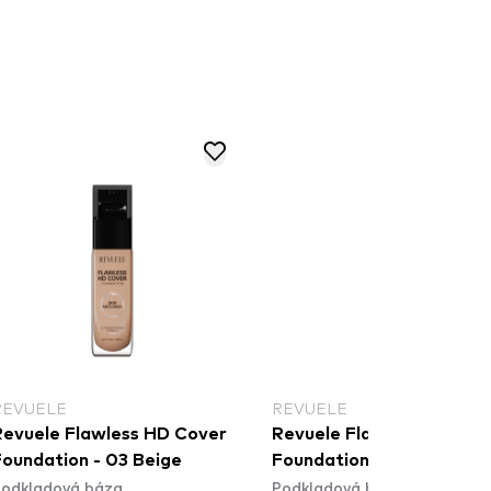
REVUELE
REVUELE
Revuele Flawless HD Cover
Revuele Flawless HD Cov
Foundation - 03 Beige
Foundation - 05 Golden 
odkladová báza
Podkladová báza