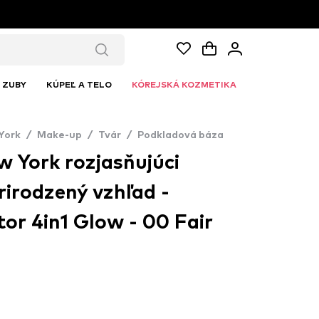
ZUBY
KÚPEĽ A TELO
KÓREJSKÁ KOZMETIKA
York
/
Make-up
/
Tvár
/
Podkladová báza
 York rozjasňujúci
irodzený vzhľad -
tor 4in1 Glow - 00 Fair