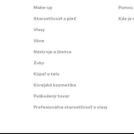
Make-up
Pomoc 
Starostlivosť o pleť
Kde je 
Vlasy
Vône
Nástroje a štetce
Zuby
Kúpeľ a telo
Kórejská kozmetika
Poškodený tovar
Profesionálna starostlivosť o vlasy