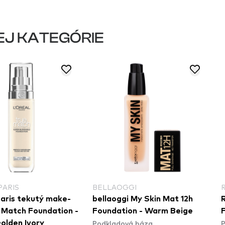
EJ KATEGÓRIE
PARIS
BELLAOGGI
Paris tekutý make-
bellaoggi My Skin Mat 12h
e Match Foundation -
Foundation - Warm Beige
Podkladová báza
P
olden Ivory