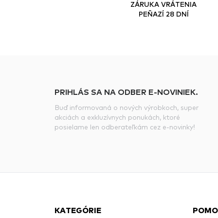
ZÁRUKA VRÁTENIA
PEŇAZÍ 28 DNÍ
PRIHLÁS SA NA ODBER E-NOVINIEK.
Buď informovaná o nových výrobkoch, super
akciách a exkluzívnych ponukách, ktoré
posielame len odberateľkám cez e-novinky!
KATEGÓRIE
POMO