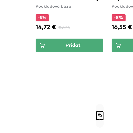
Podkladová báza
Podkladov
-5%
-8%
14,72 €
16,55 €
15,49 €
Pridať