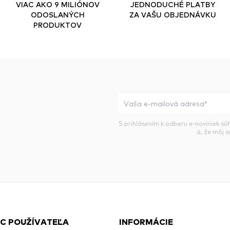
VIAC AKO 9 MILIÓNOV
JEDNODUCHÉ PLATBY
ODOSLANÝCH
ZA VAŠU OBJEDNÁVKU
PRODUKTOV
S prihlásením k odberu e-noviniek sú
á, že môj 
C POUŽÍVATEĽA
INFORMÁCIE