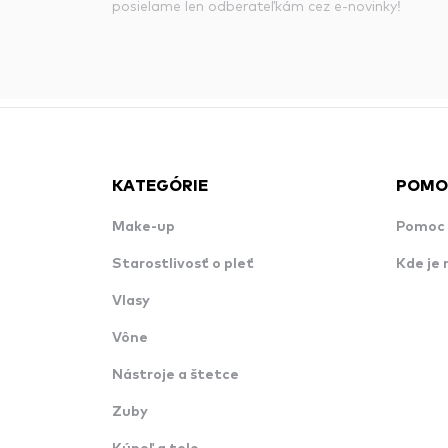
posielame len odberateľkám cez e-novinky!
KATEGÓRIE
POMO
Make-up
Pomoc 
Starostlivosť o pleť
Kde je 
Vlasy
Vône
Nástroje a štetce
Zuby