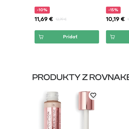
-10%
-15%
11,69 €
10,19 €
12,99 €
1
dať
Pridať
PRODUKTY Z ROVNAK