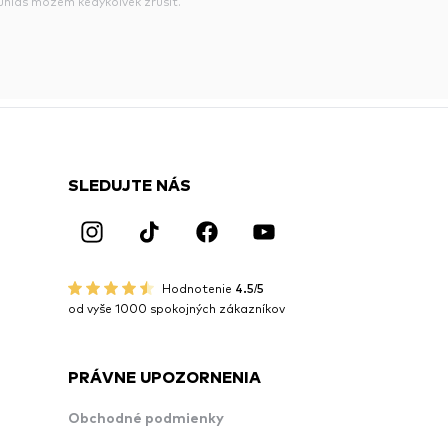
súhlas môžem kedykoľvek zrušiť.
SLEDUJTE NÁS
Hodnotenie
4.5/5
od vyše 1000 spokojných zákazníkov
PRÁVNE UPOZORNENIA
Obchodné podmienky