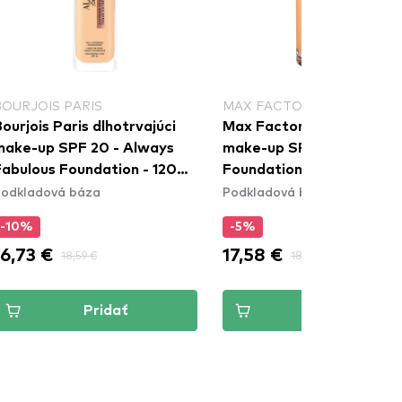
BOURJOIS PARIS
MAX FACTOR
ourjois Paris dlhotrvajúci
Max Factor dlhotrvajúci
make-up SPF 20 - Always
make-up SPF 20 - Facefin
Fabulous Foundation - 120
Foundation - W62 Warm
odkladová báza
Podkladová báza
ight Ivory
Beige
-10%
-5%
16,73 €
17,58 €
18,59 €
18,50 €
Pridať
Pridať