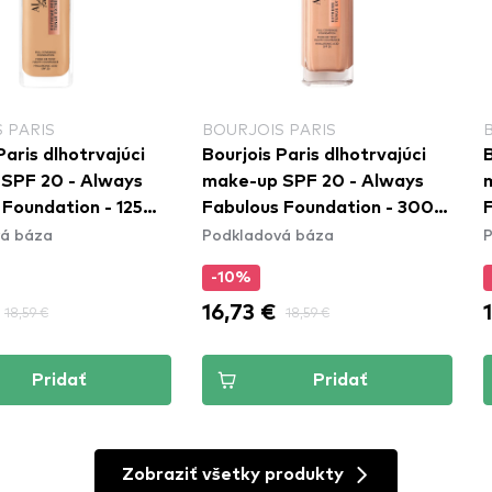
 PARIS
BOURJOIS PARIS
Paris dlhotrvajúci
Bourjois Paris dlhotrvajúci
B
SPF 20 - Always
make-up SPF 20 - Always
 Foundation - 125
Fabulous Foundation - 300
á báza
Podkladová báza
P
Rose Sand
L
-10%
16,73 €
18,59 €
18,59 €
Pridať
Pridať
Zobraziť všetky produkty