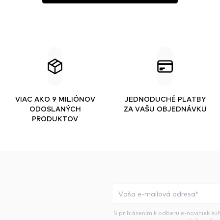
VIAC AKO 9 MILIÓNOV
JEDNODUCHÉ PLATBY
ODOSLANÝCH
ZA VAŠU OBJEDNÁVKU
PRODUKTOV
S prihlásením k odberu e-noviniek sú