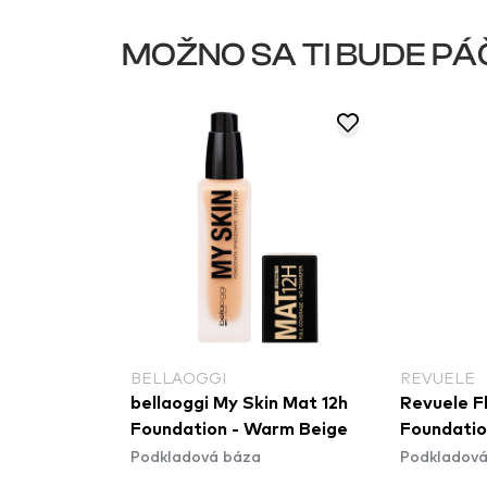
MOŽNO SA TI BUDE PÁ
BELLAOGGI
REVUELE
in Tone
bellaoggi My Skin Mat 12h
Revuele F
illa Rose
Foundation - Warm Beige
Foundatio
Podkladová báza
Podkladová