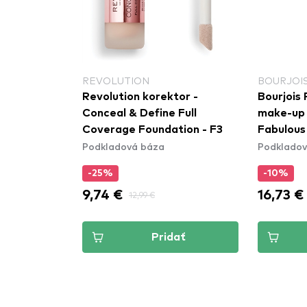
REVOLUTION
BOURJOIS
Revolution korektor -
Bourjois 
Conceal & Define Full
make-up 
Coverage Foundation - F3
Fabulous
Podkladová báza
Podkladov
Ivory
-25%
-10%
9,74 €
16,73 €
12,99 €
Pridať