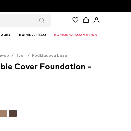
ZUBY
KÚPEĽ A TELO
KÓREJSKÁ KOZMETIKA
e-up
/
Tvár
/
Podkladová báza
ible Cover Foundation -