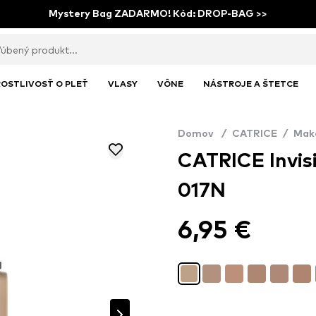
Mystery Bag ZADARMO! Kód: DROP-BAG >>
OSTLIVOSŤ O PLEŤ
VLASY
VÔNE
NÁSTROJE A ŠTETCE
Domov
/
CATRICE
/
Mak
CATRICE Invis
017N
6,95 €