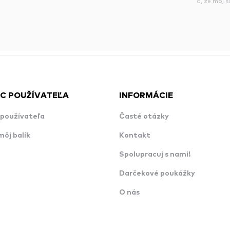
á, že môj 
C POUŽÍVATEĽA
INFORMÁCIE
používateľa
Časté otázky
môj balík
Kontakt
Spolupracuj s nami!
Darčekové poukážky
O nás