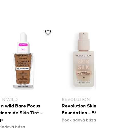
 N WILD
REVOLUTION
ild Bare Focus
Revolution Skin Silk Serum
inamide Skin Tint -
Foundation - F6
Podkladová báza
p
ladová báza