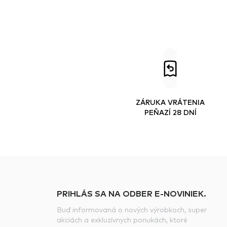
ZÁRUKA VRÁTENIA
PEŇAZÍ 28 DNÍ
PRIHLÁS SA NA ODBER E-NOVINIEK.
Buď informovaná o nových výrobkoch, super
akciách a exkluzívnych ponukách, ktoré