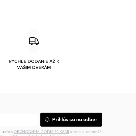
RÝCHLE DODANIE AŽ K
VAŠIM DVERÁM
Prihlás sa na odber
hlasím s
OBCHODNÝMI PODMIENKAMI
a som si vedomý/