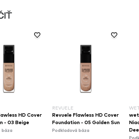
ČIŤ
REVUELE
WET
lawless HD Cover
Revuele Flawless HD Cover
wet n w
n - 03 Beige
Foundation - 05 Golden Sun
Niac
 báza
Podkladová báza
Dee
Podk