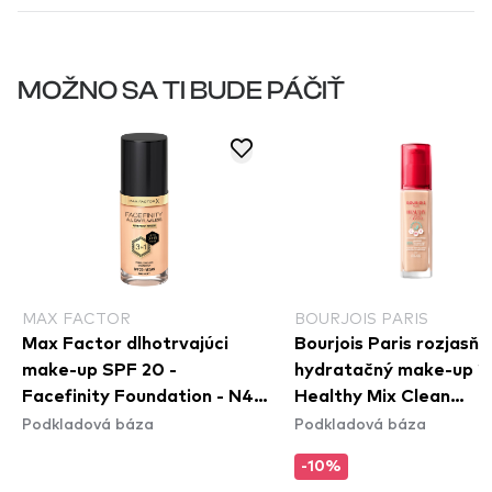
MOŽNO SA TI BUDE PÁČIŤ
MAX FACTOR
BOURJOIS PARIS
Max Factor dlhotrvajúci
Bourjois Paris rozjasňu
make-up SPF 20 -
hydratačný make-up 2
Facefinity Foundation - N42
Healthy Mix Clean
Podkladová báza
Podkladová báza
Ivory
Foundation - 50C Rose
-10%