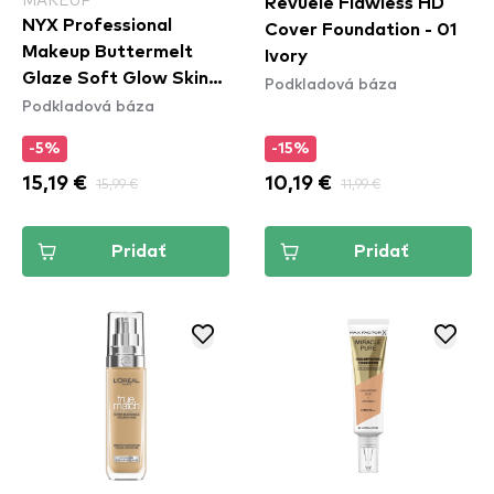
Revuele Flawless HD
NYX Professional
Cover Foundation - 01
Makeup Buttermelt
Ivory
Glaze Soft Glow Skin
Podkladová báza
Podkladová báza
Tint SPF30 - Vanilla
Bean Butta
-5%
-15%
15,19 €
15,99 €
10,19 €
11,99 €
Pridať
Pridať