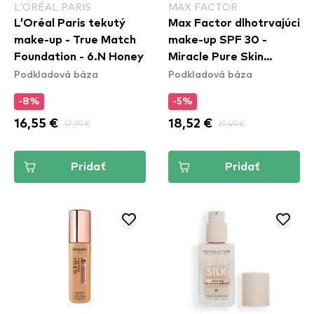
L’ORÉAL PARIS
MAX FACTOR
L’Oréal Paris tekutý
Max Factor dlhotrvajúci
make-up - True Match
make-up SPF 30 -
Foundation - 6.N Honey
Miracle Pure Skin
Podkladová báza
Podkladová báza
Improving Foundation -
50 Natural Rose
-8%
-5%
16,55 €
17,99 €
18,52 €
19,49 €
Pridať
Pridať