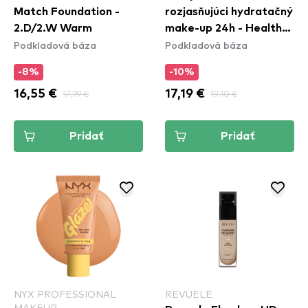
Match Foundation -
rozjasňujúci hydratačný
2.D/2.W Warm
make-up 24h - Healthy
Podkladová báza
Podkladová báza
Mix Clean Foundation -
51.5C Rose Vanilla
-8%
-10%
16,55 €
17,99 €
17,19 €
19,10 €
Pridať
Pridať
NYX PROFESSIONAL
REVUELE
MAKEUP