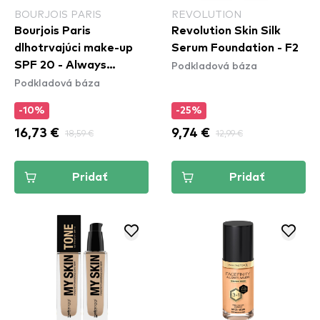
BOURJOIS PARIS
REVOLUTION
Bourjois Paris
Revolution Skin Silk
dlhotrvajúci make-up
Serum Foundation - F2
Podkladová báza
SPF 20 - Always
Podkladová báza
Fabulous Foundation -
410 Golden Beige
-10%
-25%
16,73 €
18,59 €
9,74 €
12,99 €
Pridať
Pridať