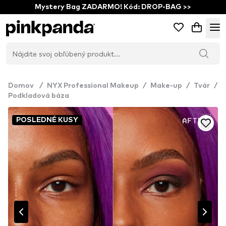
Mystery Bag ZADARMO! Kód: DROP-BAG >>
Domov
/
NYX Professional Makeup
/
Make-up
/
Tvár
/
Podkladová báza
POSLEDNÉ KUSY