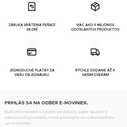
ZÁRUKA VRÁTENIA PEŇAZÍ
VIAC AKO 9 MILIÓNOV
28 DNÍ
ODOSLANÝCH PRODUKTOV
JEDNODUCHÉ PLATBY ZA
RÝCHLE DODANIE AŽ K
VAŠU OBJEDNÁVKU
VAŠIM DVERÁM
PRIHLÁS SA NA ODBER E-NOVINIEK.
Buď informovaná o nových výrobkoch, super akciách a
exkluzívnych ponukách, ktoré posielame len odberateľkám
cez e-novinky!