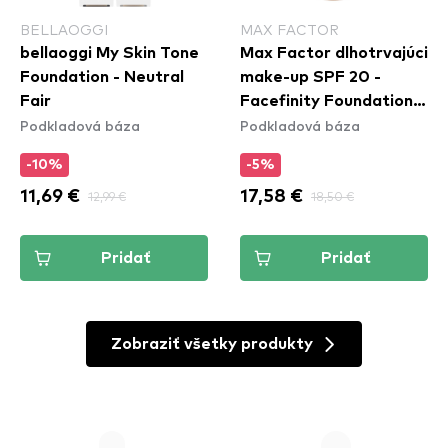
BELLAOGGI
MAX FACTOR
bellaoggi My Skin Tone
Max Factor dlhotrvajúci
Foundation - Neutral
make-up SPF 20 -
Fair
Facefinity Foundation -
Podkladová báza
Podkladová báza
W76 Warm Golden
-10%
-5%
11,69 €
12,99 €
17,58 €
18,50 €
Pridať
Pridať
Zobraziť všetky produkty