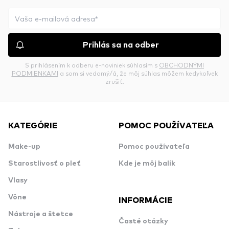
Prihlás sa na odber
S prihlásením k odberu e-noviniek súhlasím s
OBCHODNÝMI
PODMIENKAMI
a som si vedomý/á, že môj súhlas môžem kedykoľvek
zrušiť.
KATEGÓRIE
POMOC POUŽÍVATEĽA
Make-up
Pomoc používateľa
Starostlivosť o pleť
Kde je môj balík
Vlasy
Vône
INFORMÁCIE
Nástroje a štetce
Časté otázky