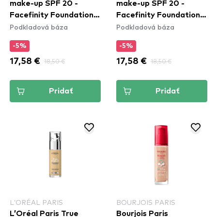
make-up SPF 20 -
make-up SPF 20 -
Facefinity Foundation -
Facefinity Foundation -
Podkladová báza
Podkladová báza
W62 Warm Beige
W33 Crystal Beige
-5%
-5%
17,58 €
18,50 €
17,58 €
18,50 €
Pridať
Pridať
L’ORÉAL PARIS
BOURJOIS PARIS
L’Oréal Paris True
Bourjois Paris